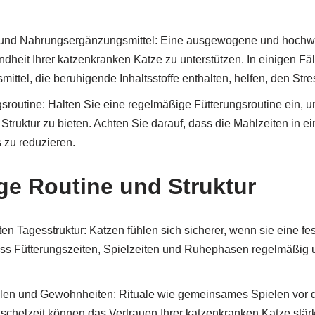
 und Nahrungsergänzungsmittel: Eine ausgewogene und hochwe
dheit Ihrer katzenkranken Katze zu unterstützen. In einigen Fä
ttel, die beruhigende Inhaltsstoffe enthalten, helfen, den Str
gsroutine: Halten Sie eine regelmäßige Fütterungsroutine ein, 
 Struktur zu bieten. Achten Sie darauf, dass die Mahlzeiten in
s zu reduzieren.
e Routine und Struktur
sten Tagesstruktur: Katzen fühlen sich sicherer, wenn sie eine f
dass Fütterungszeiten, Spielzeiten und Ruhephasen regelmäßig 
alen und Gewohnheiten: Rituale wie gemeinsames Spielen vor
uschelzeit können das Vertrauen Ihrer katzenkranken Katze stär