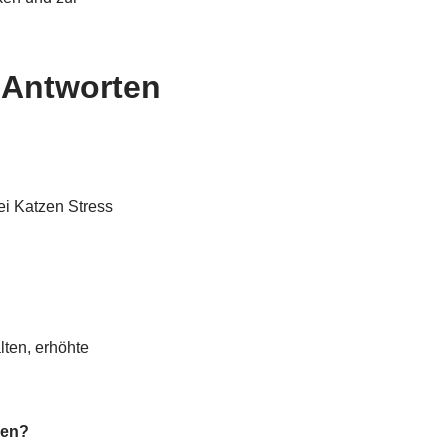
e Antworten
ei Katzen Stress
ten, erhöhte
den?