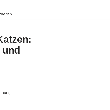
kheiten
Katzen:
g und