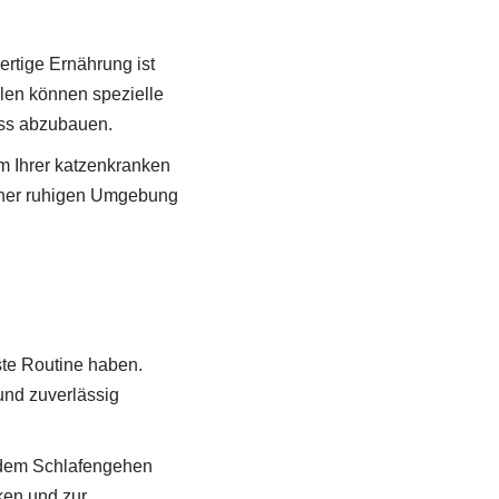
rtige Ernährung ist
llen können spezielle
ess abzubauen.
um Ihrer katzenkranken
 einer ruhigen Umgebung
este Routine haben.
und zuverlässig
 dem Schlafengehen
ken und zur