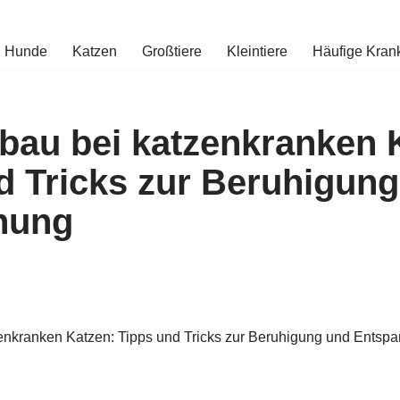
Hunde
Katzen
Großtiere
Kleintiere
Häufige Kran
bau bei katzenkranken 
d Tricks zur Beruhigun
nung