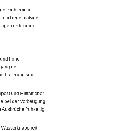
ige Probleme in
n und regelmäßige
ungen reduzieren.
 und hoher
kgang der
e Fütterung sind
est und Rifttalfieber
lle bei der Vorbeugung
m Ausbrüche frühzeitig
u Wasserknappheit