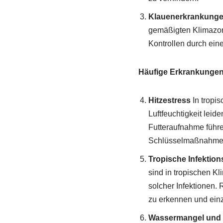
Klauenerkrankung
gemäßigten Klimazon
Kontrollen durch ein
Häufige Erkrankungen
Hitzestress
In tropi
Luftfeuchtigkeit lei
Futteraufnahme führ
Schlüsselmaßnahmen,
Tropische Infektion
sind in tropischen K
solcher Infektionen.
zu erkennen und ei
Wassermangel und 