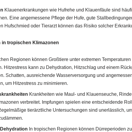
en
Klauenerkrankungen wie Hufrehe und Klauenfäule sind häuf
en. Eine angemessene Pflege der Hufe, gute Stallbedingunge
en Hufschmied oder Tierarzt können das Risiko solcher Erkrank
 in tropischen Klimazonen
schen Regionen können Großtiere unter extremen Temperaturen
den. Hitzestress kann zu Dehydration, Hitzschlag und einem Rüc
en. Schatten, ausreichende Wasserversorgung und angemessen
 um Hitzestress zu minimieren.
skrankheiten
Krankheiten wie Maul- und Klauenseuche, Rinderp
limazonen verbreitet. Impfungen spielen eine entscheidende Ro
 Regelmäßige tierärztliche Untersuchungen sind unerlässlich, u
nzudämmen.
Dehydration
In tropischen Regionen können Dürreperioden z