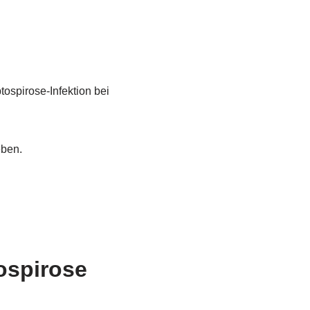
ospirose-Infektion bei
eben.
ospirose