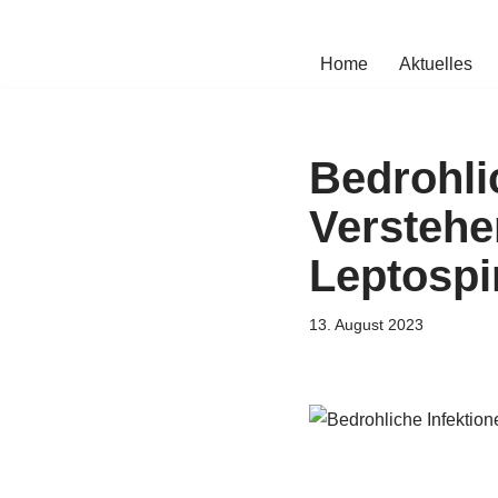
Zum
Home
Aktuelles
Inhalt
springen
Bedrohli
Verstehe
Leptospi
13. August 2023